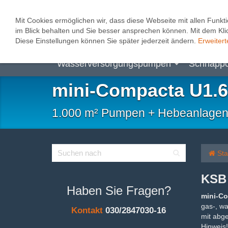
0
Mit Cookies ermöglichen wir, dass diese Webseite mit allen Funkti
im Blick behalten und Sie besser ansprechen können. Mit dem Klic
Abwasserhebeanlagen
Heizungspum
Diese Einstellungen können Sie später jederzeit ändern.
Erweitert
Wasserversorgungspumpen
Schnäpp
mini-Compacta U1.6
1.000 m² Pumpen + Hebeanlagen, B
Sta
KSB 
Haben Sie Fragen?
mini-Co
gas-, w
Kontakt
030/2847030-16
mit abg
Hinweis!