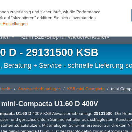
onen zuverlässig und sicher läuft, wir die Performance
k auf "akzeptieren" erklären Sie sich einverstanden.
pen
Kleinhebeanlagen
Pumpensteuerungen
Sc
e Einstellungen
chen
»zum B2B-Shop für Wiederverkäufer«
0 D - 29131500 KSB
eratung + Service - schnelle Lieferung so
rtseite
Abwasserhebeanlagen
KSB mini-Compacta
mini-Comp
mini-Compacta U1.60 D 400V
mpacta U1.60 D
400V KSB Abwasserhebeanlage
29131500
. Die Heb
asser- und geruchsdichtem Sammelbehälter aus schlagfestem Kunststof
estuften Zulaufstutzen. Mit analogem Schwimmersensor zur direkten N
 Die mini-Compacta U1.60 D ist der Nachfolgetyp zur mini-Compacta U