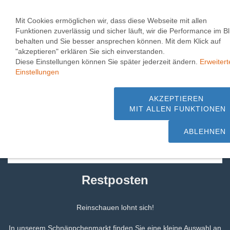
Toggle
0
naviga
Mit Cookies ermöglichen wir, dass diese Webseite mit allen
Funktionen zuverlässig und sicher läuft, wir die Performance im Bl
Wasserversorgungspum
behalten und Sie besser ansprechen können. Mit dem Klick auf
"akzeptieren" erklären Sie sich einverstanden.
- zum Sonderpreis
Diese Einstellungen können Sie später jederzeit ändern.
Erweitert
Einstellungen
1.000 m² Pumpen + Hebeanlagen,
Beratung + Service - schnelle Lieferung
AKZEPTIEREN
MIT ALLEN FUNKTIONEN
ab Lager
ABLEHNEN
Restposten
Reinschauen lohnt sich!
In unserem Schnäppchenmarkt finden Sie eine kleine Auswahl an