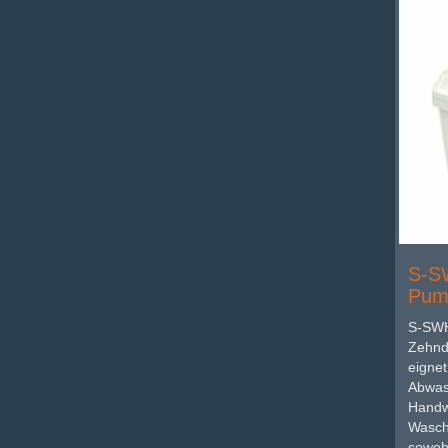
S-S
Pum
S-SWH
Zehnd
eignet
Abwas
Handw
Wasch
sowohl