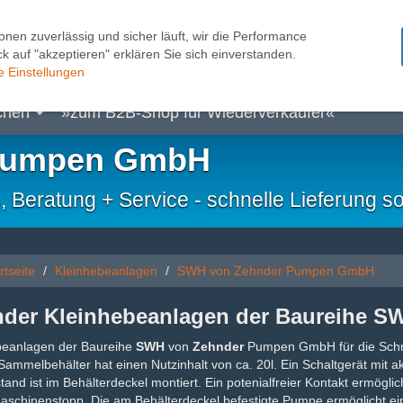
onen zuverlässig und sicher läuft, wir die Performance
k auf "akzeptieren" erklären Sie sich einverstanden.
pen
Kleinhebeanlagen
Pumpensteuerungen
Sc
e Einstellungen
chen
»zum B2B-Shop für Wiederverkäufer«
Pumpen GmbH
eratung + Service - schnelle Lieferung so
rtseite
Kleinhebeanlagen
SWH von Zehnder Pumpen GmbH
der Kleinhebeanlagen der Baureihe S
beanlagen der Baureihe
SWH
von
Zehnder
Pumpen GmbH für die Schm
ammelbehälter hat einen Nutzinhalt von ca. 20l. Ein Schaltgerät mit 
and ist im Behälterdeckel montiert. Ein potenialfreier Kontakt ermögl
schinenstopp. Die am Behälterdeckel befestigte Pumpe ermöglicht ein