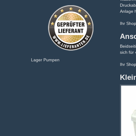
Druckabg
Anlage h
Ihr Sho
Ansc
Beidseit
sich für
Lager Pumpen
Ihr Sho
Klei