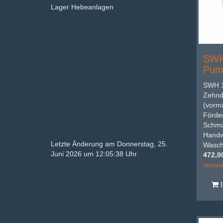
Lager Hebeanlagen
SWH
Pum
SWH 1
Zehnd
(vorma
Förde
Schmu
Handw
Letzte Änderung am Donnerstag, 25.
Waschm
Juni 2026 um 12:05:38 Uhr.
472,0
Versand
I