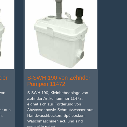
der
S-SWH 190 von Zehnder
Pumpen 11472
von
S-SWH 190, Kleinhebeanlage von
Zehnder Artikelnummer 11472,
eignet sich zur Förderung von
er aus
Abwasser sowie Schmutzwasser aus
n,
Handwaschbecken, Spülbecken,
Waschmaschinen ect. und sind
sowohl in privat...