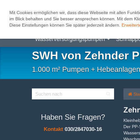
0
Mit Cookies ermöglichen wir, dass diese Webseite mit allen Funkti
im Blick behalten und Sie besser ansprechen können. Mit dem Klic
Abwasserhebeanlagen
Heizungspum
Diese Einstellungen können Sie später jederzeit ändern.
Erweitert
Wasserversorgungspumpen
Schnäpp
SWH von Zehnder 
1.000 m² Pumpen + Hebeanlagen, B
Sta
Zehn
Haben Sie Fragen?
Kleinhe
Der PP-S
Kontakt
030/2847030-16
Wasserst
Waschma