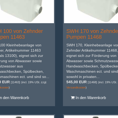
 100 von Zehnder
SWH 170 von Zehnde
pen 11463
Pumpen 11468
00 Kleinhebeanlage von
SWH 170, Kleinhebeanlage vo
er, Artikelnummer 11463
Zehnder Artikelnummer 11468,
ls 13100), eignet sich zur
eignet sich zur Förderung von
rung von Abwasser sowie
Abwasser sowie Schmutzwass
tzwasser aus
Handwaschbecken, Spülbecke
aschbecken, Spülbecken,
Waschmaschinen ect. und sind
aschinen ect. und sind so...
sowohl in privaten...
0 EUR
545,00 EUR
[11463]
(incl. 19% USt. zzgl.
[11468]
(incl. 19% USt. 
kosten
)
Versandkosten
)
n den Warenkorb
In den Warenkorb