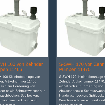
WH 100 von Zehnder
S-SWH 170 von Zehn
pen 11466
Pumpen 11470
 100 Kleinhebeanlage von
S-SWH 170, Kleinhebeanlage 
er, Artikelnummer 11466
Zehnder Artikelnummer 11470,
 sich zur Förderung von
eignet sich zur Förderung von
ser sowie Schmutzwasser aus
Abwasser sowie Schmutzwass
aschbecken, Spülbecken,
Handwaschbecken, Spülbecke
maschinen ect. und sind
Waschmaschinen ect. und sind
 in private...
sowohl in privat...