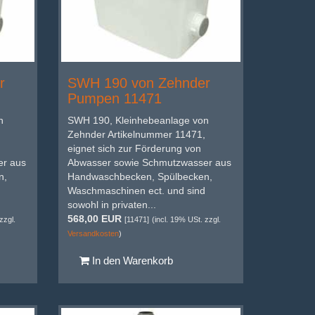
r
SWH 190 von Zehnder
Pumpen 11471
n
SWH 190, Kleinhebeanlage von
Zehnder Artikelnummer 11471,
eignet sich zur Förderung von
er aus
Abwasser sowie Schmutzwasser aus
n,
Handwaschbecken, Spülbecken,
Waschmaschinen ect. und sind
sowohl in privaten...
568,00 EUR
zzgl.
[11471]
(incl. 19% USt. zzgl.
Versandkosten
)
In den Warenkorb