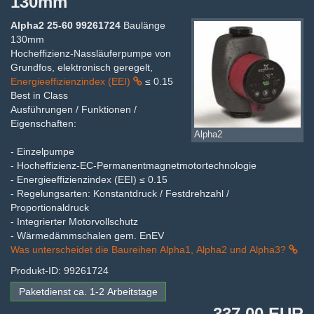
130mm
Alpha2 25-60 99261724
Baulänge
130mm
Hocheffizienz-Nassläuferpumpe von
Grundfos, elektronisch geregelt,
Energieeffizienzindex (EEI)
≤ 0.15
Best in Class
Ausführungen / Funktionen /
Eigenschaften:
Alpha2
- Einzelpumpe
- Hocheffizienz-EC-Permanentmagnetmotortechnologie
- Energieeffizienzindex (EEI) ≤ 0.15
- Regelungsarten: Konstantdruck / Festdrehzahl /
Proportionaldruck
- Integrierter Motorvollschutz
- Wärmedämmschalen gem. EnEV
Was unterscheidet die Baureihen Alpha1, Alpha2 und Alpha3?
Produkt-ID: 99261724
Paketdienst ca. 1-2 Arbeitstage
337,00 EUR