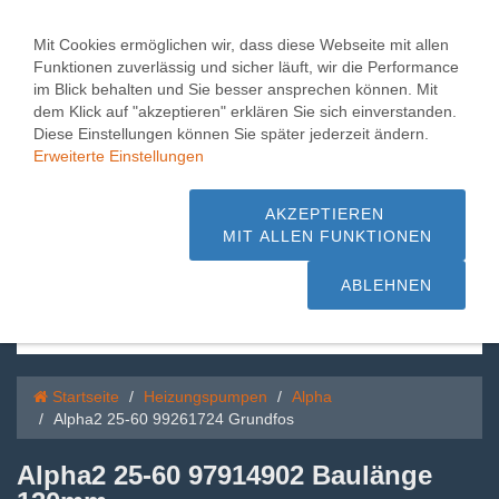
Toggle
0
naviga
Mit Cookies ermöglichen wir, dass diese Webseite mit allen
Funktionen zuverlässig und sicher läuft, wir die Performance
Alpha2 25-60 99261724
im Blick behalten und Sie besser ansprechen können. Mit
dem Klick auf "akzeptieren" erklären Sie sich einverstanden.
Grundfos
Diese Einstellungen können Sie später jederzeit ändern.
Erweiterte Einstellungen
1.000 m² Pumpen + Hebeanlagen,
Beratung + Service - schnelle Lieferung
AKZEPTIEREN
MIT ALLEN FUNKTIONEN
sofort ab Lager
ABLEHNEN
Startseite
Heizungspumpen
Alpha
Alpha2 25-60 99261724 Grundfos
Alpha2 25-60 97914902 Baulänge