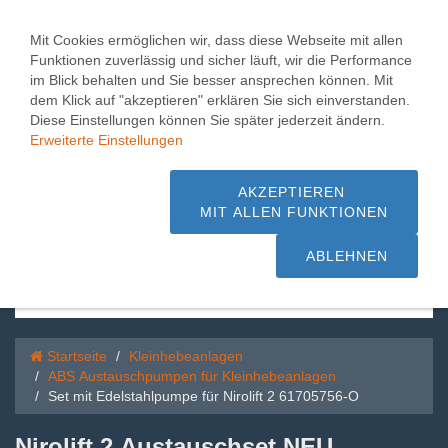
Toggle
0
naviga
Mit Cookies ermöglichen wir, dass diese Webseite mit allen
Funktionen zuverlässig und sicher läuft, wir die Performance
Set mit Edelstahlpumpe
im Blick behalten und Sie besser ansprechen können. Mit
dem Klick auf "akzeptieren" erklären Sie sich einverstanden.
für Nirolift 2 61705756-O
Diese Einstellungen können Sie später jederzeit ändern.
Erweiterte Einstellungen
1.000 m² Pumpen + Hebeanlagen,
Beratung + Service - schnelle Lieferung
AKZEPTIEREN
MIT ALLEN FUNKTIONEN
sofort ab Lager
ABLEHNEN
Startseite
Kleinhebeanlagen
ABS Austauschpumpen für Kleinhebeanlagen
Set mit Edelstahlpumpe für Nirolift 2 61705756-O
Nirolift 2 Austauschset NEU