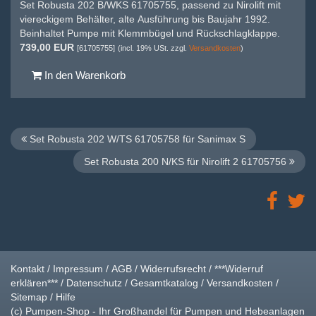
Set Robusta 202 B/WKS 61705755, passend zu Nirolift mit
viereckigem Behälter, alte Ausführung bis Baujahr 1992.
Beinhaltet Pumpe mit Klemmbügel und Rückschlagklappe.
739,00 EUR
[61705755]
(incl. 19% USt. zzgl.
Versandkosten
)
In den Warenkorb
Set Robusta 202 W/TS 61705758 für Sanimax S
Set Robusta 200 N/KS für Nirolift 2 61705756
Kontakt
/
Impressum
/
AGB
/
Widerrufsrecht
/
***Widerruf
erklären***
/
Datenschutz
/
Gesamtkatalog
/
Versandkosten
/
Sitemap
/
Hilfe
(c) Pumpen-Shop - Ihr Großhandel für Pumpen und Hebeanlagen