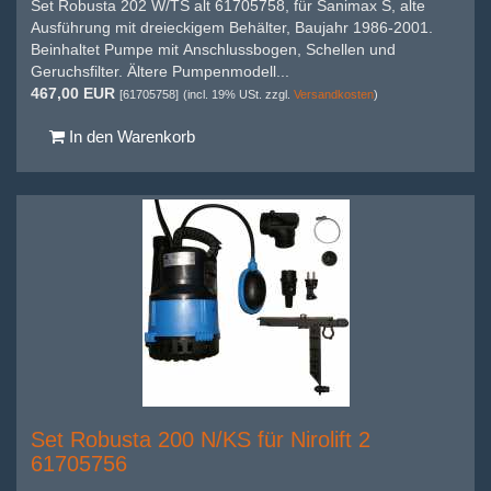
Set Robusta 202 W/TS alt 61705758, für Sanimax S, alte
Ausführung mit dreieckigem Behälter, Baujahr 1986-2001.
Beinhaltet Pumpe mit Anschlussbogen, Schellen und
Geruchsfilter. Ältere Pumpenmodell...
467,00 EUR
[61705758]
(incl. 19% USt. zzgl.
Versandkosten
)
In den Warenkorb
Set Robusta 200 N/KS für Nirolift 2
61705756