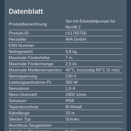
Datenblatt
Set mit Edelstahlpumpe für
Produktbezeichnung
Nirolift 2
Produkt-ID
L61705756
Hersteller
AVA GmbH
EAN Nummer
Nettogewicht
4,8 kg
Maximale Förderhöhe
7 m
Maximale Fördermenge
2,5 l/s
Maximale Medientemperatur
40°C, kurzzeitig 60°C (5 min)
Nennspannung
230 V
Leistungsaufnahme P1
360 W
Nennstrom
1,9 A
Nenn-Drehzahl
2900 1/min
Schutzart
IP68
Teperaturschutz
Bi-Metall
Kabellänge
10 m
Stecker Typ
Schuko
Anschluss Saugstutzen
-