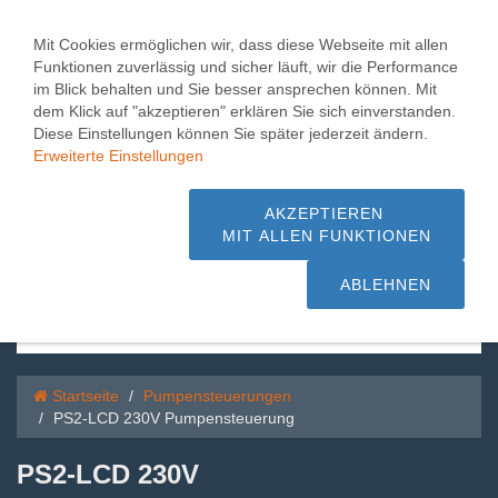
Toggle
0
naviga
Mit Cookies ermöglichen wir, dass diese Webseite mit allen
Funktionen zuverlässig und sicher läuft, wir die Performance
PS2-LCD 230V
im Blick behalten und Sie besser ansprechen können. Mit
dem Klick auf "akzeptieren" erklären Sie sich einverstanden.
Pumpensteuerung
Diese Einstellungen können Sie später jederzeit ändern.
Erweiterte Einstellungen
1.000 m² Pumpen + Hebeanlagen,
Beratung + Service - schnelle Lieferung
AKZEPTIEREN
MIT ALLEN FUNKTIONEN
sofort ab Lager
ABLEHNEN
Startseite
Pumpensteuerungen
PS2-LCD 230V Pumpensteuerung
PS2-LCD 230V