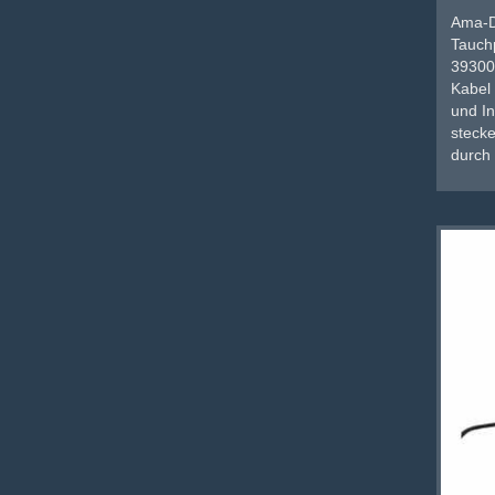
Ama-D
Tauch
39300
Kabel 
und I
stecke
durch 