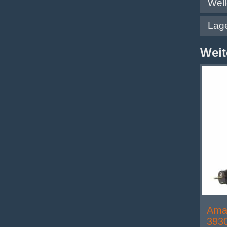
Wel
Lag
Weit
Ama-
393