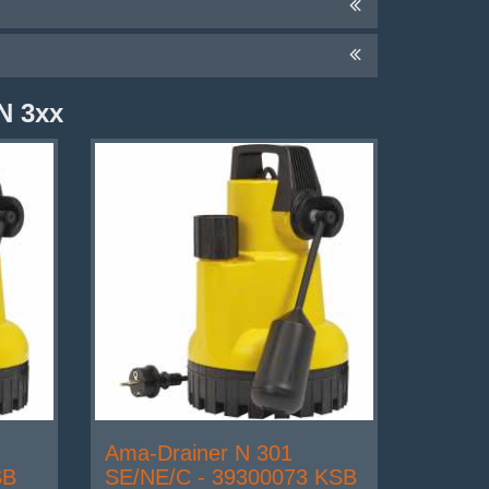
N 3xx
Ama-Drainer N 301
SB
SE/NE/C - 39300073 KSB