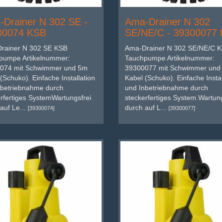
Drainer N 302 SE -
Ama-Drainer N 302
00074 KSB
SE/NE/C - 39300077
rainer N 302 SE KSB
Ama-Drainer N 302 SE/NE/C 
pumpe Artikelnummer:
Tauchpumpe Artikelnummer:
074 mit Schwimmer und 5m
39300077 mit Schwimmer und
(Schuko). Einfache Installation
Kabel (Schuko). Einfache Instal
nbetriebnahme durch
und Inbetriebnahme durch
rfertiges SystemWartungsfrei
steckerfertiges System.Wartung
auf Le...
durch auf L...
[39300074]
[39300077]