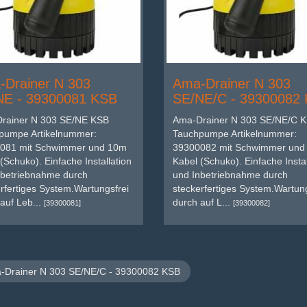
Drainer N 303
Ama-Drainer N 303
NE - 39300081 KSB
SE/NE/C - 39300082
rainer N 303 SE/NE KSB
Ama-Drainer N 303 SE/NE/C 
pumpe Artikelnummer:
Tauchpumpe Artikelnummer:
081 mit Schwimmer und 10m
39300082 mit Schwimmer und
(Schuko). Einfache Installation
Kabel (Schuko). Einfache Instal
nbetriebnahme durch
und Inbetriebnahme durch
rfertiges System.Wartungsfrei
steckerfertiges System.Wartung
auf Leb...
durch auf L...
[39300081]
[39300082]
Drainer N 303 SE/NE/C - 39300082 KSB