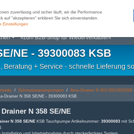
onen zuverlässig und sicher läuft, wir die Performance
k auf "akzeptieren" erklären Sie sich einverstanden.
pen
Kleinhebeanlagen
Pumpensteuerungen
Sc
e Einstellungen
chen
»zum B2B-Shop für Wiederverkäufer«
SE/NE - 39300083 KSB
eratung + Service - schnelle Lieferung so
rtseite
Schmutzwasserpumpen
Ama-Drainer N 301/302/303/358
a-Drainer N 358 SE/NE - 39300083 KSB
Drainer N 358 SE/NE
iner N 358 SE/NE
KSB Tauchpumpe Artikelnummer:
39300083
mit Sc
).
 Installation und Inbetriebnahme durch steckerfertiges System.