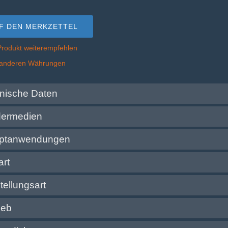
F DEN MERKZETTEL
Produkt weiterempfehlen
n anderen Währungen
hnische Daten
dermedien
ptanwendungen
art
tellungsart
ieb