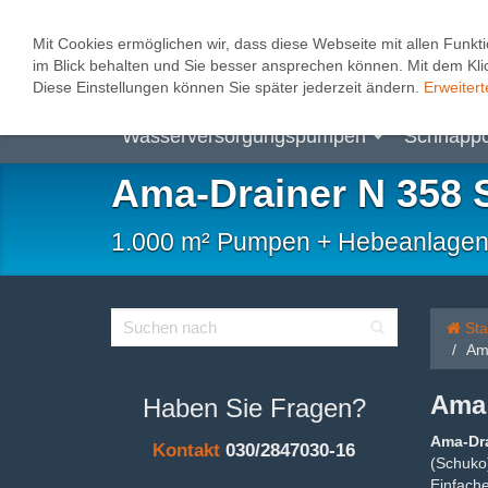
0
Mit Cookies ermöglichen wir, dass diese Webseite mit allen Funkti
im Blick behalten und Sie besser ansprechen können. Mit dem Klic
Abwasserhebeanlagen
Heizungspum
Diese Einstellungen können Sie später jederzeit ändern.
Erweitert
Wasserversorgungspumpen
Schnäpp
Ama-Drainer N 358 
1.000 m² Pumpen + Hebeanlagen, B
Sta
Am
Ama 
Haben Sie Fragen?
Ama-Dra
Kontakt
030/2847030-16
(Schuko
Einfache