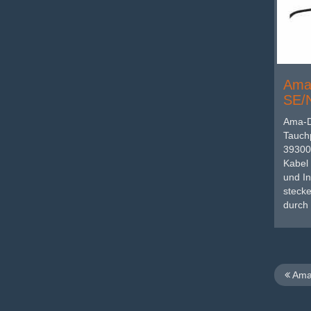
Ama-
SE/
Ama-D
Tauch
39300
Kabel 
und I
stecke
durch 
Ama-