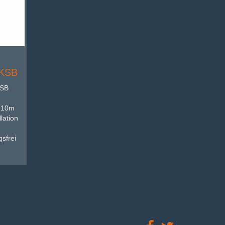
 KSB
KSB
 10m
lation
sfrei