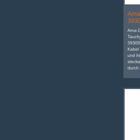
Ama-
393
Ama-D
Tauch
39300
Kabel 
und I
stecke
durch 