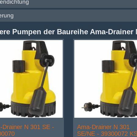
lendichtung
erung
ere Pumpen der Baureihe Ama-Drainer 
Drainer N 301 SE -
Ama-Drainer N 301
00070
SE/NE - 39300072 K