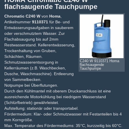
flachsaugende Tauchpumpe
Chromatic C240 W
von
Homa
,
Artikelnummer
9110371
für Be- und
Entwässerungsaufgaben in sauberem
oder verschmutztem Wasser. Zur
Flachabsaugung bis auf 2mm
Restwasserstand. Kellerentwässerung,
Trockenhaltung von Gruben,
Schächten, Räumen.
C240 W 9110371 Homa
Schmutzwasserentsorgung in
flachsaugende
Kellerräumen (z.B. Waschbecken,
Tauchpumpe
Dusche, Waschmaschine). Entleerung
von Sammelbecken.
Notpumpe bei Überflutungen.
Durch den Kühlmantel mit oberem Druckanschluss ist eine
ausreichende Motorkühlung bei niedrigem Wasserstand
(Schlürfbetrieb) gewährleistet.
Aufstellung: stationär oder transportabel.
Fördermedium: Klar- oder Schmutzwasser mit Festanteilen bis 4
mm Korngröße.
Max. Temperatur des Fördermediums: 35°C, kurzzeitig bis 60°C.