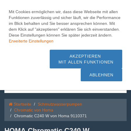
Toggle
0
naviga
Mit Cookies ermöglichen wir, dass diese Webseite mit allen
Funktionen zuverlässig und sicher läuft, wir die Performance
Chromatic C240 W von
im Blick behalten und Sie besser ansprechen können. Mit
dem Klick auf "akzeptieren" erklären Sie sich einverstanden.
Homa 9110371
Diese Einstellungen können Sie später jederzeit ändern.
Erweiterte Einstellungen
1.000 m² Pumpen + Hebeanlagen,
Beratung + Service - schnelle Lieferung
AKZEPTIEREN
MIT ALLEN FUNKTIONEN
sofort ab Lager
ABLEHNEN
Startseite
Schmutzwasserpumpen
Chromatic von Homa
Chromatic C240 W von Homa 9110371
HOMA Chromatic C240 W