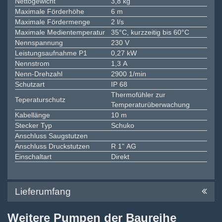
Nettogewicht
3,8 kg
Maximale Förderhöhe
6 m
Maximale Fördermenge
2 l/s
Maximale Medientemperatur
35°C, kurzzeitig bis 60°C
Nennspannung
230 V
Leistungsaufnahme P1
0,27 kW
Nennstrom
1,3 A
Nenn-Drehzahl
2900 1/min
Schutzart
IP 68
Thermofühler zur
Teperaturschutz
Temperaturüberwachung
Kabellänge
10 m
Stecker Typ
Schuko
Anschluss Saugstutzen
Anschluss Druckstutzen
R 1" AG
Einschaltart
Direkt
Lieferumfang
Weitere Pumpen der Baureihe