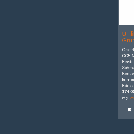
Unil
Gru
Grund
CC5 M
Einst
Schmu
Bestan
korros
Edelst
174,0
zzgl.
Ve
I