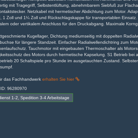
ertig mit Tragegriff, Selbstentlüftung, abnehmbarem Siebfuß zur Flac
ontaktstecker. Netzkabel mit hermetischer Abdichtung zum Motor. Ada
l, 1 Zoll und 1¼ Zoll und Rückschlagskappe für transportablen Einsatz
talem oder vertikalem Anschluss für den Druckabgang. Maximale Korn
tgeschmierte Kugellager, Dichtung mediumseitig mit doppelten Radialw
uchse für längere Standzeit. Einfacher Radialwellendichtring zum Mo
kenlaufschutz. Tauchmotor mit eingebauten Thermoschalter als Motorsc
gkeitsschutz des Motors durch hermetische Kapselung. S1 Betrieb bei
etrieb 20 Schaltspiele pro Stunde im ausgetauchten Zustand. Selbsten
sumpf.
für das Fachhandwerk
erhalten Sie hier
-ID: 96280970
ienst 1-2, Spedition 3-4 Arbeitstage