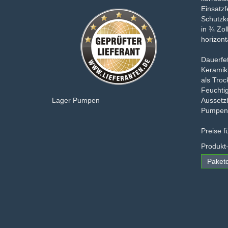
Einsatzf
Schutzk
in ¾ Zol
horizon
Dauerfet
Keramikb
als Troc
Feuchti
Aussetzb
Lager Pumpen
Pumpen
Preise 
Produkt
Paketd