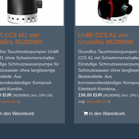
ift CC5 M1 von
Unilift CC5 A1 von
ndfos 96280965
Grundfos 96280966
fos Tauchmotorpumpen Unilift
Grundfos Tauchmotorpumpen Un
1 ohne Schwimmerschalter.
CC5 A1 mit Schwimmerschalter
ufige Schmutzwasserpumpe für
Einstufige Schmutzwasserpump
tzwasser ohne langfaserige
Schmutzwasser ohne langfase
dteile. Aus
Bestandteile. Aus
ionsbeständiger Komposit-
korrosionsbeständiger Komposi
ahl-Kombin...
Edelstahl-Kombina...
0 EUR
156,00 EUR
[96280965]
(incl. 19% USt.
[96280966]
(incl. 19% 
rsandkosten
)
zzgl.
Versandkosten
)
n den Warenkorb
In den Warenkorb