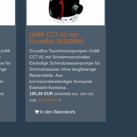
Unilift CC7 A1 von
Grundfos 96280968
ilift
Grundfos Tauchmotorpumpen Unilift
.
CC7 A1 mit Schwimmerschalter.
e für
Einstufige Schmutzwasserpumpe für
rige
Schmutzwasser ohne langfaserige
Bestandteile. Aus
t-
korrosionsbeständiger Komposit-
Edelstahl-Kombina...
185,00 EUR
USt.
[96280968]
(incl. 19% USt.
zzgl.
Versandkosten
)
In den Warenkorb