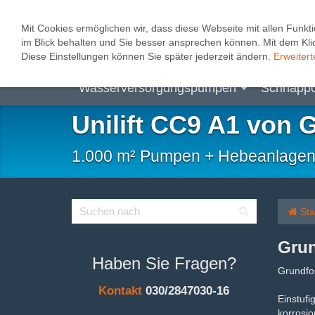
0
Mit Cookies ermöglichen wir, dass diese Webseite mit allen Funkti
im Blick behalten und Sie besser ansprechen können. Mit dem Klic
Abwasserhebeanlagen
Heizungspum
Diese Einstellungen können Sie später jederzeit ändern.
Erweitert
Wasserversorgungspumpen
Schnäpp
Unilift CC9 A1 von 
1.000 m² Pumpen + Hebeanlagen, B
Sta
Grun
Haben Sie Fragen?
Grundf
Kontakt
030/2847030-16
Einstuf
korrosio