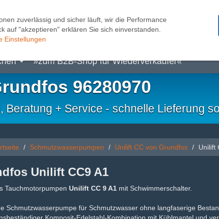
onen zuverlässig und sicher läuft, wir die Performance
k auf "akzeptieren" erklären Sie sich einverstanden.
pen
Kleinhebeanlagen
Pumpensteuerungen
Sc
e Einstellungen
chen
»zum B2B-Shop für Wiederverkäufer«
Grundfos 96280970
eratung + Service - schnelle Lieferung so
rtseite
Schmutzwasserpumpen
Unilift CC von Grundfos
Unilif
dfos Unilift CC9 A1
os Tauchmotorpumpen
Unilift CC 9 A1
mit Schwimmerschalter.
ige Schmutzwasserpumpe für Schmutzwasser ohne langfaserige Bestand
nsbeständiger Komposit-Edelstahl-Kombination mit Kühlmantel und ver