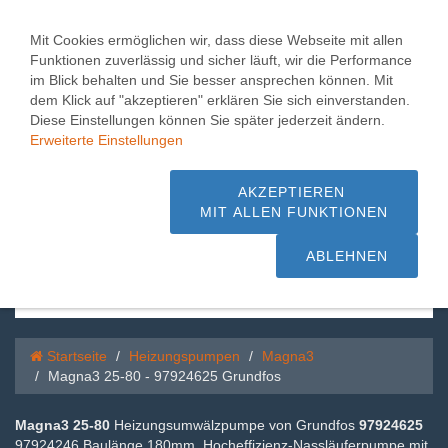
Toggle
0
naviga
Mit Cookies ermöglichen wir, dass diese Webseite mit allen
Funktionen zuverlässig und sicher läuft, wir die Performance
Magna3 25-80 -
im Blick behalten und Sie besser ansprechen können. Mit
dem Klick auf "akzeptieren" erklären Sie sich einverstanden.
97924625 Grundfos
Diese Einstellungen können Sie später jederzeit ändern.
Erweiterte Einstellungen
1.000 m² Pumpen + Hebeanlagen,
Beratung + Service - schnelle Lieferung
AKZEPTIEREN
MIT ALLEN FUNKTIONEN
sofort ab Lager
ABLEHNEN
Startseite
Heizungspumpen
Magna3
Magna3 25-80 - 97924625 Grundfos
Magna3 25-80
Heizungsumwälzpumpe von Grundfos
97924625
97924246 Baulänge 180mm, Hocheffizienz-Nassläuferpumpe mit