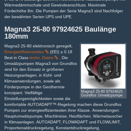
Wärmedämmschale und Gewindeanschluss. Maximale
Förderhöhe 8m. Die Pumpen der Serie Magna3 sind Nachfolger
der bewährten Serien UPS und UPE.
Magna3 25-80 97924625 Baulänge
180mm
Magna3 25-80 elektronisch geregelt,
Energieeffizienzindex
(EEI) ≤ 0.18
Best in Class
techn. Daten
. Die
Umwälzpumpen Magna3 von Grundfos
sind für den Einsatz in größeren
Heizungsanlagen, in Kühl- und
Klimaanwendungen, sowie als
Förderpumpe in der Geothermie
Magna3 25-80 97924625
konzipiert. Vielfältige
Grundfos Umwälzpumpe
Einstellungsmöglichkeiten sowie die
komfortable AUTOADAPT™-Regelung machen diese Grundfos
Pumpen zur energieeffizientesten ihrer Klasse. Anwendungen:
Hauptumwälzpumpe, Mischkreise, Heizflächen, Wärmetauscher
in Klimaanlagen. AUTOADAPT, FLOWADAPT und FLOWLIMIT,
Proportionaldruckregelung, Konstantdruckregelung,