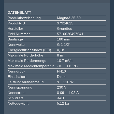
DATENBLATT
Produktbezeichnung
Magna3 25-80
Produkt-ID
97924625
Hersteller
Grundfos
EAN Nummer
5710626497041
Baulänge
180 mm
Nennweite
G 1 1/2"
Energieeffizienzindex (EEI)
0,18
Maximale Förderhöhe
8 m
Maximale Fördermenge
10,7 m³/h
Maximale Medientemperatur
-10 .. 110 °C
Nenndruck
PN10
Einschaltart
Direkt
Leistungsaufnahme P1
9 .. 116 W
Nennspannung
230 V
Nennstrom
0.09 .. 1.02 A
Schutzart
X4D
Nettogewicht
5,12 kg