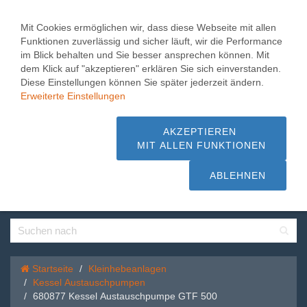
Toggle
0
naviga
Mit Cookies ermöglichen wir, dass diese Webseite mit allen
Funktionen zuverlässig und sicher läuft, wir die Performance
680877 Kessel
im Blick behalten und Sie besser ansprechen können. Mit
dem Klick auf "akzeptieren" erklären Sie sich einverstanden.
Austauschpumpe GTF
Diese Einstellungen können Sie später jederzeit ändern.
500
Erweiterte Einstellungen
1.000 m² Pumpen + Hebeanlagen,
AKZEPTIEREN
MIT ALLEN FUNKTIONEN
Beratung + Service - schnelle Lieferung
sofort ab Lager
ABLEHNEN
Startseite
Kleinhebeanlagen
Kessel Austauschpumpen
680877 Kessel Austauschpumpe GTF 500