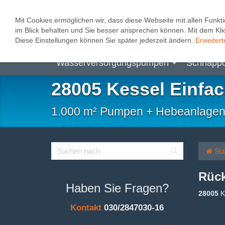
0
Mit Cookies ermöglichen wir, dass diese Webseite mit allen Funkti
im Blick behalten und Sie besser ansprechen können. Mit dem Klic
Abwasserhebeanlagen
Heizungspum
Diese Einstellungen können Sie später jederzeit ändern.
Erweitert
Wasserversorgungspumpen
Schnäpp
28005 Kessel Einfa
1.000 m² Pumpen + Hebeanlagen, B
Sta
Rück
Haben Sie Fragen?
28005
K
Kontakt
030/2847030-16