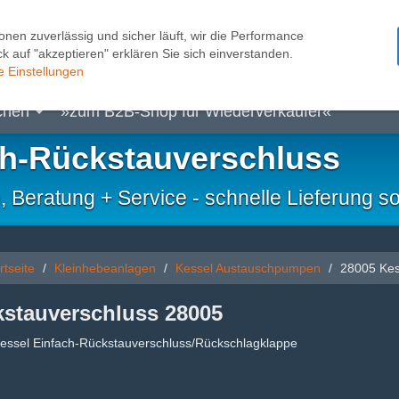
onen zuverlässig und sicher läuft, wir die Performance
k auf "akzeptieren" erklären Sie sich einverstanden.
pen
Kleinhebeanlagen
Pumpensteuerungen
Sc
e Einstellungen
chen
»zum B2B-Shop für Wiederverkäufer«
ch-Rückstauverschluss
eratung + Service - schnelle Lieferung so
rtseite
Kleinhebeanlagen
Kessel Austauschpumpen
28005 Kes
stauverschluss 28005
essel Einfach-Rückstauverschluss/Rückschlagklappe