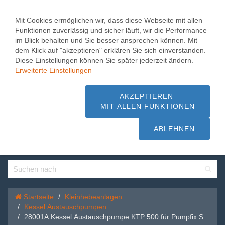
Toggle
0
naviga
Mit Cookies ermöglichen wir, dass diese Webseite mit allen
Funktionen zuverlässig und sicher läuft, wir die Performance
28001A Kessel
im Blick behalten und Sie besser ansprechen können. Mit
dem Klick auf "akzeptieren" erklären Sie sich einverstanden.
Austauschpumpe KTP
Diese Einstellungen können Sie später jederzeit ändern.
500 für Pumpfix S
Erweiterte Einstellungen
1.000 m² Pumpen + Hebeanlagen,
AKZEPTIEREN
MIT ALLEN FUNKTIONEN
Beratung + Service - schnelle Lieferung
sofort ab Lager
ABLEHNEN
Startseite
Kleinhebeanlagen
Kessel Austauschpumpen
28001A Kessel Austauschpumpe KTP 500 für Pumpfix S