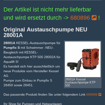
Der Artikel ist nicht mehr lieferbar
und wird ersetzt durch ->
680896
!
Original Austauschpumpe NEU
28001A
28001A
KESSEL-Austauschpumpe für
Pumpfix S
mit Schwimmer -NEU-.
Baugleich mit KESSEL-
Austauschpumpe KTP 500 28002A für
Aqualift S!
Es handelt sich hier ausschließlich um
neue Produkte vom Hersteller Kessel
AG.
28001A Kessel
Pumpe zum Einbau in Pumpfix S
Austauschpumpe KTP
28450 sowie 28451.
500
Das passende Produkt finden Sie unter folgendem Link
680896
Ihr Shop für Pumpen und Hebeanlagen