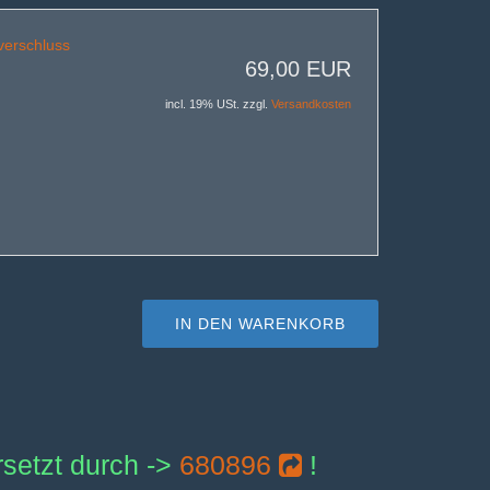
verschluss
69,00 EUR
incl. 19% USt. zzgl.
Versandkosten
IN DEN WARENKORB
ersetzt durch ->
680896
!