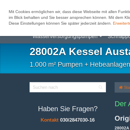
0
Mit Cookies ermöglichen wir, dass diese Webseite mit allen Funkti
im Blick behalten und Sie besser ansprechen können. Mit dem Klic
Abwasserhebeanlagen
Heizungspum
Diese Einstellungen können Sie später jederzeit ändern.
Erweitert
Wasserversorgungspumpen
Schnäpp
28002A Kessel Aust
1.000 m² Pumpen + Hebeanlagen, B
Sta
Der 
Haben Sie Fragen?
Orig
Kontakt
030/2847030-16
28002A