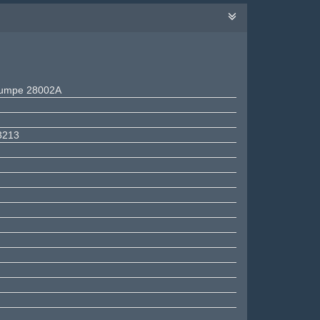
pumpe 28002A
3213