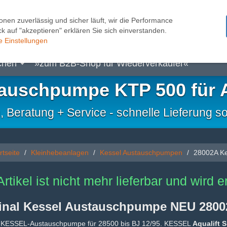
onen zuverlässig und sicher läuft, wir die Performance
k auf "akzeptieren" erklären Sie sich einverstanden.
pen
Kleinhebeanlagen
Pumpensteuerungen
Sc
e Einstellungen
chen
»zum B2B-Shop für Wiederverkäufer«
auschpumpe KTP 500 für A
eratung + Service - schnelle Lieferung so
rtseite
Kleinhebeanlagen
Kessel Austauschpumpen
28002A Ke
Artikel ist nicht mehr lieferbar und wird 
inal Kessel Austauschpumpe NEU 280
KESSEL-Austauschpumpe für 28500 bis BJ 12/95. KESSEL
Aqualift S