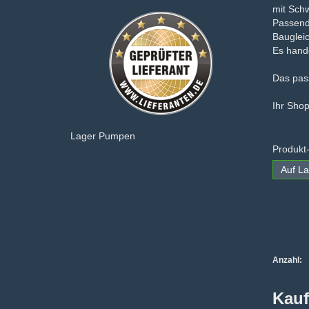
mit Sch
Passend 
Bauglei
Es hande
Das pas
Ihr Sho
Lager Pumpen
Produkt
Auf La
Anzahl:
Kauf