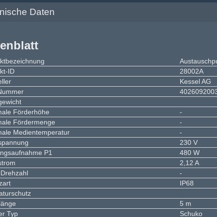
hnische Daten
enblatt
ktbezeichnung
Austausch
kt-ID
28002A
ller
Kessel AG
Nummer
402609200
gewicht
ale Förderhöhe
-
ale Fördermenge
-
ale Medientemperatur
-
spannung
230 V
ungsaufnahme P1
480 W
strom
2,12 A
Drehzahl
-
zart
IP68
aturschutz
länge
5 m
er Typ
Schuko