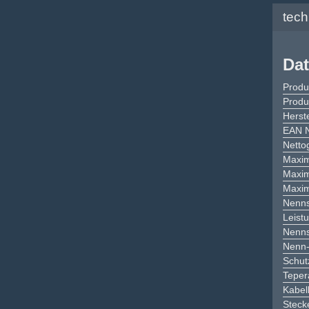
tec
Dat
Produ
Produ
Herste
EAN 
Netto
Maxim
Maxim
Maxim
Nenn
Leist
Nenn
Nenn-
Schut
Teper
Kabel
Steck